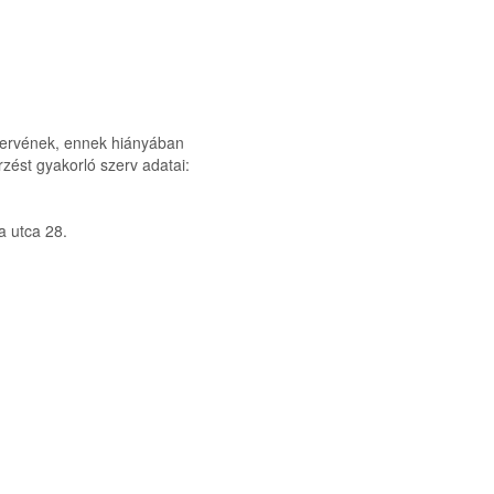
i szervének, ennek hiányában
őrzést gyakorló szerv adatai:
 utca 28.