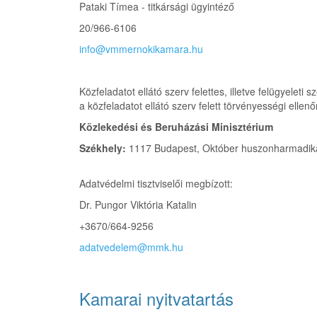
Pataki Tímea - titkársági ügyintéző
20/966-6106
info@vmmernokikamara.hu
Közfeladatot ellátó szerv felettes, illetve felügyelet
a közfeladatot ellátó szerv felett törvényességi ellen
Közlekedési és Beruházási Minisztérium
Székhely:
1117 Budapest, Október huszonharmadika
Adatvédelmi tisztviselői megbízott:
Dr. Pungor Viktória Katalin
+3670/664-9256
adatvedelem@mmk.hu
Kamarai nyitvatartás