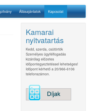
apítvány
Állásajánlatok
Kapcsolat
Kamarai
nyitvatartás
Kedd, szerda, csütörtök
Személyes ügyfélfogadás
kizárólag előzetes
időpontegyeztetéssel lehetséges!
Időpont kérhető a 20/966-6106
telefonszámon.