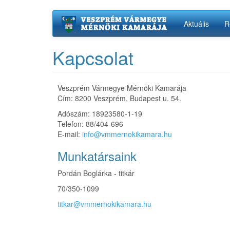
Ugrás
Aktuális
R
a
tartalomra
Kapcsolat
Veszprém Vármegye Mérnöki Kamarája
Cím: 8200 Veszprém, Budapest u. 54.
Adószám: 18923580-1-19
Telefon: 88/404-696
E-mail:
info@vmmernokikamara.hu
Munkatársaink
Pordán Boglárka - titkár
70/350-1099
titkar@vmmernokikamara.hu