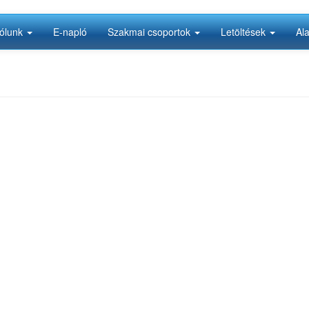
ólunk
E-napló
Szakmai csoportok
Letöltések
Al