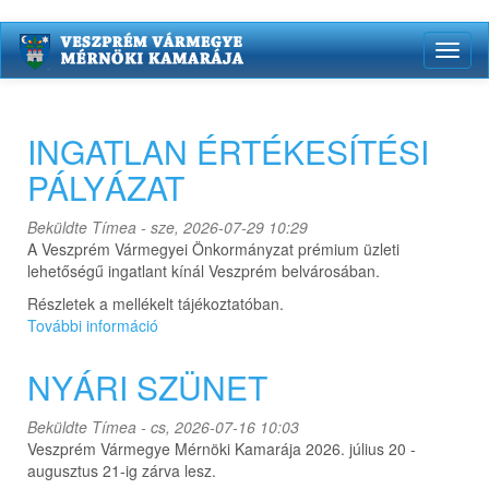
Ugrás
Toggl
a
naviga
tartalomra
INGATLAN ÉRTÉKESÍTÉSI
PÁLYÁZAT
Beküldte
Tímea
- sze, 2026-07-29 10:29
A Veszprém Vármegyei Önkormányzat prémium üzleti
lehetőségű ingatlant kínál Veszprém belvárosában.
Részletek a mellékelt tájékoztatóban.
További információ
INGATLAN
ÉRTÉKESÍTÉSI
PÁLYÁZAT
NYÁRI SZÜNET
tartalommal
kapcsolatosan
Beküldte
Tímea
- cs, 2026-07-16 10:03
Veszprém Vármegye Mérnöki Kamarája 2026. július 20 -
augusztus 21-ig zárva lesz.