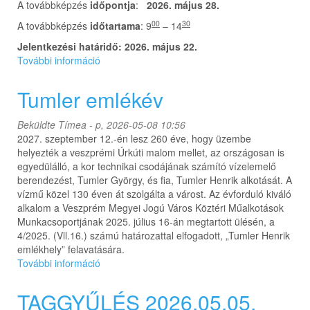
A továbbképzés
időpontja
:
2026. május 28.
00
30
A továbbképzés
időtartama
: 9
– 14
Jelentkezési határidő: 2026. május 22.
További információ
Épületgépész
szakmai
nap
Tumler emlékév
2026.05.28.
tartalommal
Beküldte
Tímea
- p, 2026-05-08 10:56
kapcsolatosan
2027. szeptember 12.-én lesz 260 éve, hogy üzembe
helyezték a veszprémi Úrkúti malom mellet, az országosan is
egyedülálló, a kor technikai csodájának számító vízelemelő
berendezést, Tumler György, és fia, Tumler Henrik alkotását. A
vízmű közel 130 éven át szolgálta a várost. Az évforduló kiváló
alkalom a Veszprém Megyei Jogú Város Köztéri Műalkotások
Munkacsoportjának 2025. július 16-án megtartott ülésén, a
4/2025. (Vll.16.) számú határozattal elfogadott, „Tumler Henrik
emlékhely” felavatására.
További információ
Tumler
emlékév
tartalommal
TAGGYŰLÉS 2026.05.05.
kapcsolatosan