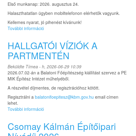
Első munkanap: 2026. augusztus 24.
Halaszthatatlan ügyben mobiltelefonon elérhetők vagyunk.
Kellemes nyarat, jó pihenést kívánunk!
További információ
NYÁRI
SZÜNET
tartalommal
HALLGATÓI VÍZIÓK A
kapcsolatosan
PARTMENTÉN
Beküldte
Tímea
- h, 2026-06-29 10:39
2026.07.02-án a Balatoni Főépítészség kiállítást szervez a PE
MIK Építész Intézet műhelyéből.
A részvétel díjmentes, de regisztrációhoz kötött.
Regisztrálni a
balatonifoepitesz@kbm.gov.hu
email címen
lehet.
További információ
HALLGATÓI
VÍZIÓK
A
Csomay Kálmán Építőipari
PARTMENTÉN
tartalommal