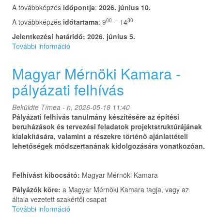
A továbbképzés
időpontja
:
2026. június 10.
00
30
A továbbképzés
időtartama
: 9
– 14
Jelentkezési határidő: 2026. június 5.
További információ
Elektrotechnika-
energetika
szakmai
Magyar Mérnöki Kamara -
nap
pályázati felhívás
2026.06.10.
tartalommal
kapcsolatosan
Beküldte
Tímea
- h, 2026-05-18 11:40
Pályázati felhívás tanulmány készítésére az építési
beruházások és tervezési feladatok projektstruktúrájának
kialakítására, valamint a részekre történő ajánlattételi
lehetőségek módszertanának kidolgozására vonatkozóan.
Felhívást kibocsátó:
Magyar Mérnöki Kamara
Pályázók köre:
a Magyar Mérnöki Kamara tagja, vagy az
általa vezetett szakértői csapat
További információ
Magyar