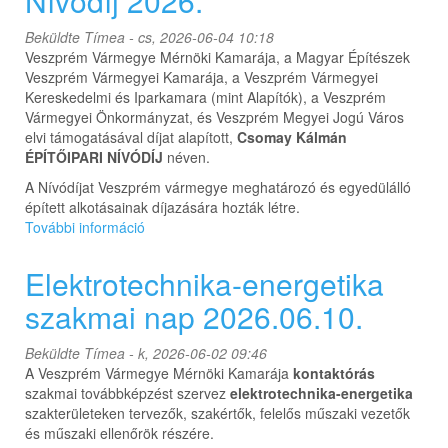
Nívódíj 2026.
kapcsolatosan
Beküldte
Tímea
- cs, 2026-06-04 10:18
Veszprém Vármegye Mérnöki Kamarája, a Magyar Építészek
Veszprém Vármegyei Kamarája, a Veszprém Vármegyei
Kereskedelmi és Iparkamara (mint Alapítók), a Veszprém
Vármegyei Önkormányzat, és Veszprém Megyei Jogú Város
elvi támogatásával díjat alapított,
Csomay Kálmán
ÉPÍTŐIPARI NÍVÓDÍJ
néven.
A Nívódíjat Veszprém vármegye meghatározó és egyedülálló
épített alkotásainak díjazására hozták létre.
További információ
Csomay
Kálmán
Építőipari
Elektrotechnika-energetika
Nívódíj
szakmai nap 2026.06.10.
2026.
tartalommal
kapcsolatosan
Beküldte
Tímea
- k, 2026-06-02 09:46
A Veszprém Vármegye Mérnöki Kamarája
kontaktórás
szakmai továbbképzést szervez
elektrotechnika-energetika
szakterületeken tervezők, szakértők, felelős műszaki vezetők
és műszaki ellenőrök részére.