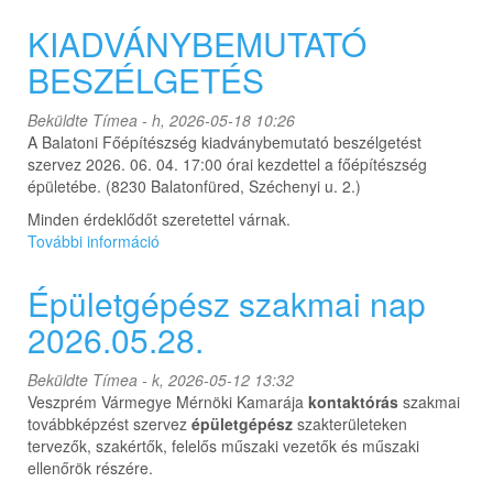
Mérnöki
Kamara
KIADVÁNYBEMUTATÓ
-
BESZÉLGETÉS
pályázati
felhívás
tartalommal
Beküldte
Tímea
- h, 2026-05-18 10:26
kapcsolatosan
A Balatoni Főépítészség kiadványbemutató beszélgetést
szervez 2026. 06. 04. 17:00 órai kezdettel a főépítészség
épületébe. (8230 Balatonfüred, Széchenyi u. 2.)
Minden érdeklődőt szeretettel várnak.
További információ
KIADVÁNYBEMUTATÓ
BESZÉLGETÉS
tartalommal
Épületgépész szakmai nap
kapcsolatosan
2026.05.28.
Beküldte
Tímea
- k, 2026-05-12 13:32
Veszprém Vármegye Mérnöki Kamarája
kontaktórás
szakmai
továbbképzést szervez
épületgépész
szakterületeken
tervezők, szakértők, felelős műszaki vezetők és műszaki
ellenőrök részére.