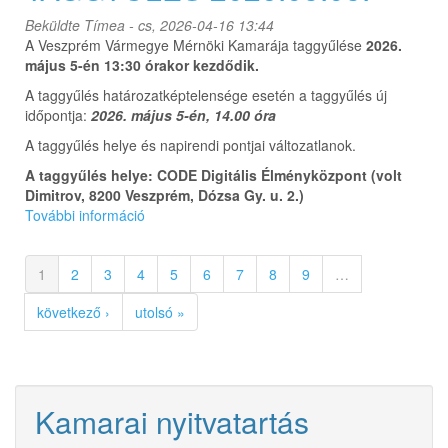
Beküldte
Tímea
- cs, 2026-04-16 13:44
A Veszprém Vármegye Mérnöki Kamarája taggyűlése
2026.
május 5-én 13:30 órakor kezdődik.
A taggyűlés határozatképtelensége esetén a taggyűlés új
időpontja:
2026. május 5-én, 14.00 óra
A taggyűlés helye és napirendi pontjai változatlanok.
A taggyűlés helye: CODE Digitális Élményközpont (volt
Dimitrov, 8200 Veszprém, Dózsa Gy. u. 2.)
További információ
TAGGYŰLÉS
2026.05.05.
tartalommal
1
2
3
4
5
6
7
8
9
…
kapcsolatosan
következő ›
utolsó »
Kamarai nyitvatartás