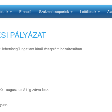
ólunk
E-napló
Szakmai csoportok
Letöltések
Al
SI PÁLYÁZAT
lehetőségű ingatlant kínál Veszprém belvárosában.
 - augusztus 21-ig zárva lesz.
gyunk.