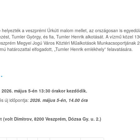
helyezték a veszprémi Úrkúti malom mellet, az országosan is egyedülá
zést, Tumler György, és fia, Tumler Henrik alkotását. A vízmű közel 1
 a Veszprém Megyei Jogú Város Köztéri Műalkotások Munkacsoportjának 
zámú határozattal elfogadott, „Tumler Henrik emlékhely” felavatására.
.
e
2026. május 5-én 13:30 órakor kezdődik.
s új időpontja:
2026. május 5-én, 14.00 óra
(volt Dimitrov, 8200 Veszprém, Dózsa Gy. u. 2.)