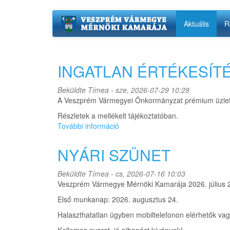
Ugrás
Aktuális
R
a
tartalomra
INGATLAN ÉRTÉKESÍTÉ
Beküldte
Tímea
- sze, 2026-07-29 10:29
A Veszprém Vármegyei Önkormányzat prémium üzleti 
Részletek a mellékelt tájékoztatóban.
További információ
INGATLAN
ÉRTÉKESÍTÉSI
PÁLYÁZAT
NYÁRI SZÜNET
tartalommal
kapcsolatosan
Beküldte
Tímea
- cs, 2026-07-16 10:03
Veszprém Vármegye Mérnöki Kamarája 2026. július 20
Első munkanap: 2026. augusztus 24.
Halaszthatatlan ügyben mobiltelefonon elérhetők va