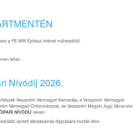
PARTMENTÉN
rvez a PE MIK Építész Intézet műhelyéből.
ímen lehet.
i Nívódíj 2026.
ítészek Veszprém Vármegyei Kamarája, a Veszprém Vármegyei
zprém Vármegyei Önkormányzat, és Veszprém Megyei Jogú Város elvi
ŐIPARI NÍVÓDÍJ
néven.
lálló épített alkotásainak díjazására hozták létre.