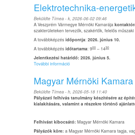
Építőipari
Elektrotechnika-energet
Nívódíj
2026.
Beküldte
Tímea
- k, 2026-06-02 09:46
tartalommal
A Veszprém Vármegye Mérnöki Kamarája
kontaktór
kapcsolatosan
szakterületeken tervezők, szakértők, felelős műszaki
A továbbképzés
időpontja
:
2026. június 10.
00
30
A továbbképzés
időtartama
: 9
– 14
Jelentkezési határidő: 2026. június 5.
További információ
Elektrotechnika-
energetika
szakmai
Magyar Mérnöki Kamara - 
nap
2026.06.10.
Beküldte
Tímea
- h, 2026-05-18 11:40
tartalommal
Pályázati felhívás tanulmány készítésére az épít
kapcsolatosan
kialakítására, valamint a részekre történő ajánl
Felhívást kibocsátó:
Magyar Mérnöki Kamara
Pályázók köre:
a Magyar Mérnöki Kamara tagja, vagy 