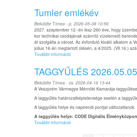
szakmai
nap
Tumler emlékév
2026.05.28.
tartalommal
Beküldte
Tímea
- p, 2026-05-08 10:56
kapcsolatosan
2027. szeptember 12.-én lesz 260 éve, hogy üzembe 
kor technikai csodájának számító vízelemelő berende
át szolgálta a várost. Az évforduló kiváló alkalom
július 16-án megtartott ülésén, a 4/2025. (Vll.16.) s
További információ
Tumler
emlékév
tartalommal
TAGGYŰLÉS 2026.05.05
kapcsolatosan
Beküldte
Tímea
- cs, 2026-04-16 13:44
A Veszprém Vármegye Mérnöki Kamarája taggyűlés
A taggyűlés határozatképtelensége esetén a taggyűlé
A taggyűlés helye és napirendi pontjai változatlanok.
A taggyűlés helye: CODE Digitális Élményközpont 
További információ
TAGGYŰLÉS
2026.05.05.
tartalommal