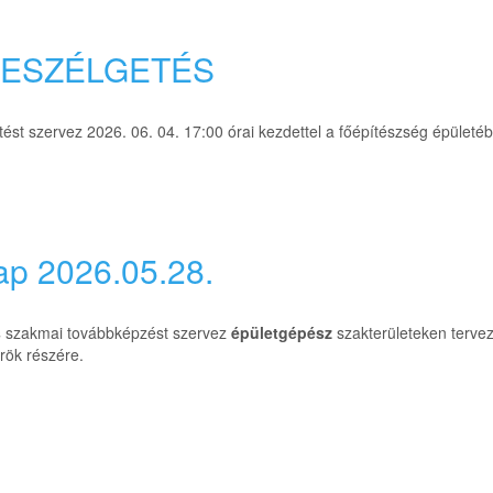
BESZÉLGETÉS
st szervez 2026. 06. 04. 17:00 órai kezdettel a főépítészség épületéb
ap 2026.05.28.
s
szakmai továbbképzést szervez
épületgépész
szakterületeken terve
rök részére.