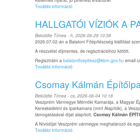
Kellemes nyarat, jó pihenést kívánunk!
További információ
NYÁRI
SZÜNET
tartalommal
HALLGATÓI VÍZIÓK A 
kapcsolatosan
Beküldte
Tímea
- h, 2026-06-29 10:39
2026.07.02-án a Balatoni Főépítészség kiállítást sze
A részvétel díjmentes, de regisztrációhoz kötött.
Regisztrálni a
balatonifoepitesz@kbm.gov.hu
email c
További információ
HALLGATÓI
VÍZIÓK
A
Csomay Kálmán Építőipar
PARTMENTÉN
tartalommal
Beküldte
Tímea
- cs, 2026-06-04 10:18
kapcsolatosan
Veszprém Vármegye Mérnöki Kamarája, a Magyar Ép
Kereskedelmi és Iparkamara (mint Alapítók), a Ves
támogatásával díjat alapított,
Csomay Kálmán
ÉPÍT
A Nívódíjat Veszprém vármegye meghatározó és egyedü
További információ
Csomay
Kálmán