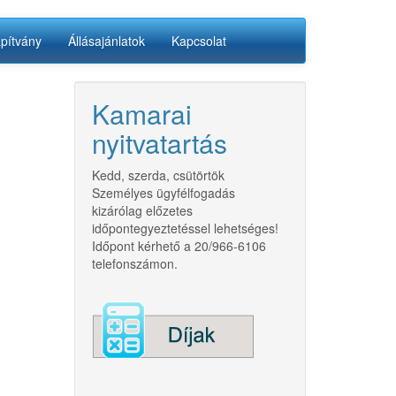
apítvány
Állásajánlatok
Kapcsolat
Kamarai
nyitvatartás
Kedd, szerda, csütörtök
Személyes ügyfélfogadás
kizárólag előzetes
időpontegyeztetéssel lehetséges!
Időpont kérhető a 20/966-6106
telefonszámon.