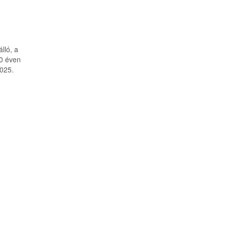
lló, a
30 éven
2025.