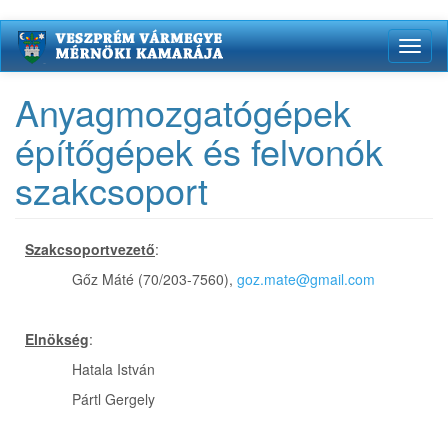
Ugrás
Toggl
a
naviga
tartalomra
Anyagmozgatógépek
építőgépek és felvonók
szakcsoport
Szakcsoportvezető
:
Gőz Máté (70/203-7560),
goz.mate@gmail.com
Elnökség
:
Hatala István
Pártl Gergely