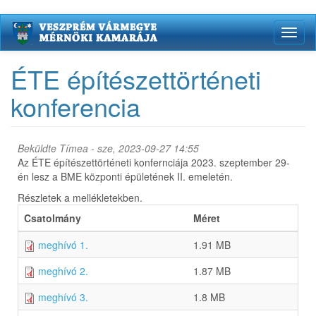
Ugrás
Toggl
a
naviga
tartalomra
ÉTE építészettörténeti
konferencia
Beküldte
Tímea
- sze, 2023-09-27 14:55
Az ÉTE építészettörténeti konfernciája 2023. szeptember 29-
én lesz a BME központi épületének II. emeletén.
Részletek a mellékletekben.
Csatolmány
Méret
meghívó 1.
1.91 MB
meghívó 2.
1.87 MB
meghívó 3.
1.8 MB