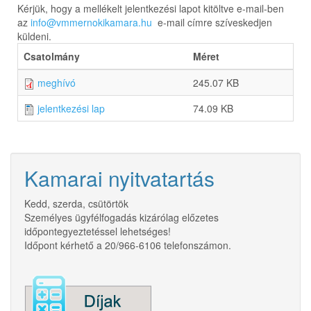
Kérjük, hogy a mellékelt jelentkezési lapot kitöltve e-mail-ben
az
info@vmmernokikamara.hu
e-mail címre szíveskedjen
küldeni.
Csatolmány
Méret
meghívó
245.07 KB
jelentkezési lap
74.09 KB
Kamarai nyitvatartás
Kedd, szerda, csütörtök
Személyes ügyfélfogadás kizárólag előzetes
időpontegyeztetéssel lehetséges!
Időpont kérhető a 20/966-6106 telefonszámon.