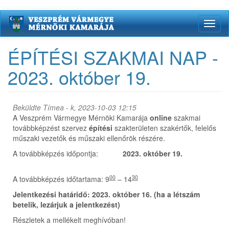
Ugrás
Toggl
a
naviga
tartalomra
ÉPÍTÉSI SZAKMAI NAP -
2023. október 19.
Beküldte
Tímea
- k, 2023-10-03 12:15
A Veszprém Vármegye Mérnöki Kamarája
online
szakmai
továbbképzést szervez
építési
szakterületen szakértők, felelős
műszaki vezetők és műszaki ellenőrök részére.
A továbbképzés időpontja:
2023. október 19.
00
30
A továbbképzés időtartama: 9
– 14
Jelentkezési határidő: 2023. október 16. (ha a létszám
betelik, lezárjuk a jelentkezést)
Részletek a mellékelt meghívóban!